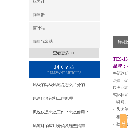
压力计
雨量器
百叶箱
雨量气象站
详细
查看更多 >>
TES-
品牌：
相关文章
RELEVANT ARTICLES
将流速
热量与
风级的每级风速是怎么区分的
度变化
式比恒
风速仪介绍和工作原理
·
瞬间
·
风速单
风速仪是怎么工作？怎么使用？
·
相对
·
数据锁
风速计的应用分类及选型指南