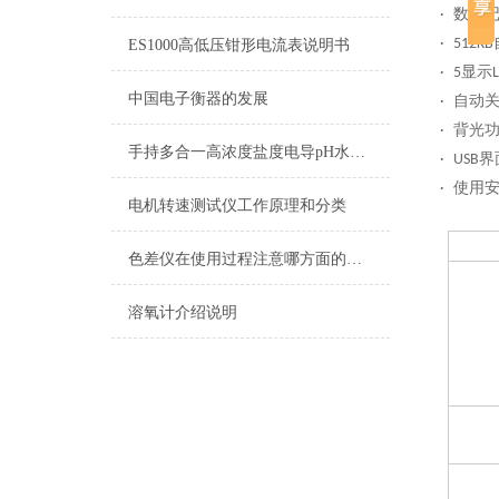
·
数据记
·
512K
ES1000高低压钳形电流表说明书
·
5显示L
中国电子衡器的发展
·
自动
·
背光
手持多合一高浓度盐度电导pH水质检测笔
·
USB界面
·
使用
电机转速测试仪工作原理和分类
色差仪在使用过程注意哪方面的事项
溶氧计介绍说明