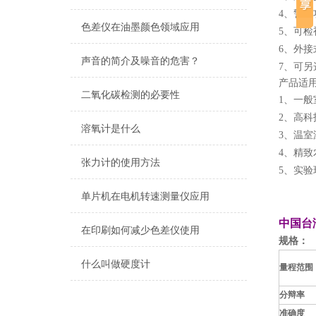
4、
警报
色差仪在油墨颜色领域应用
5、
可检
6、
外接
声音的简介及噪音的危害？
7、
可另
产品适
二氧化碳检测的必要性
1、一般
2、高
溶氧计是什么
3、温
4、精
张力计的使用方法
5、实
单片机在电机转速测量仪应用
中国台
在印刷如何减少色差仪使用
规格：
什么叫做硬度计
量程范围
分辩率
准确度