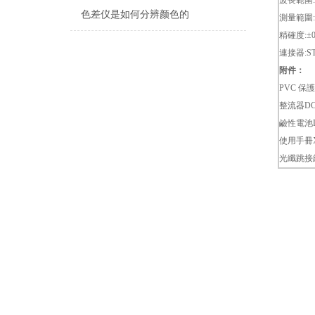
波長範圍:85
色差仪是如何分辨颜色的
測量範圍: +
精確度:±0.
連接器:ST,
附件：
PVC 保護
整流器DC6V
鹼性電池DC
使用手冊X
光纖跳接線: