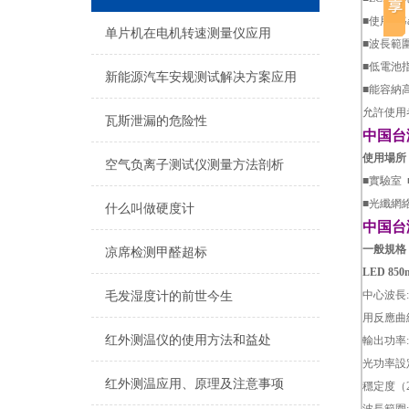
■使用inG
单片机在电机转速测量仪应用
■波長範圍:8
■低電池
新能源汽车安规测试解决方案应用
■能容納
允許使用
瓦斯泄漏的危险性
中国台
使用場所
空气负离子测试仪测量方法剖析
■實驗室
■光纖網
什么叫做硬度计
中国台
一般規格
凉席检测甲醛超标
LED 85
中心波長:
毛发湿度计的前世今生
用反應曲線
红外测温仪的使用方法和益处
輸出功率:C
光功率設定
红外测温应用、原理及注意事项
穩定度（25°