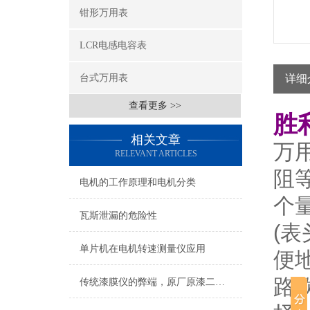
钳形万用表
LCR电感电容表
台式万用表
详细
查看更多 >>
胜
相关文章
万
RELEVANT ARTICLES
阻
电机的工作原理和电机分类
个
瓦斯泄漏的危险性
(
单片机在电机转速测量仪应用
便
路
传统漆膜仪的弊端，原厂原漆二手车未必是真