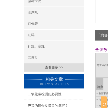
游标卡尺
测厚规
百分表
砝码
详细
针规、塞规
全读数
高度尺
与普通的
查看更多 >>
相关文章
RELEVANT ARTICLES
特点
=
整体不
二氧化碳检测的必要性
= 可以测
声音的简介及噪音的危害？
=
可调表