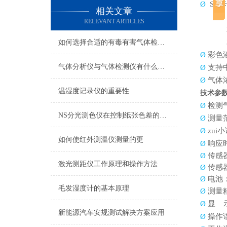
Ø
SD
卡
相关文章
RELEVANT ARTICLES
如何选择合适的有毒有害气体检测仪
Ø
彩色
气体分析仪与气体检测仪有什么区别
Ø
支持
Ø
气体
温湿度记录仪的重要性
技术参
Ø
检测
NS分光测色仪在控制纸张色差的应用
Ø
测量
Ø
zui
如何使红外测温仪测量的更
Ø
响应
Ø
传感
激光测距仪工作原理和操作方法
Ø
传感
Ø
电池
毛发湿度计的基本原理
Ø
测量
Ø
显
新能源汽车安规测试解决方案应用
Ø
操作