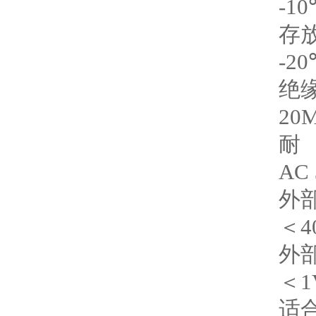
-1
存
-2
绝
20
耐
AC
外
＜4
外
＜1
适