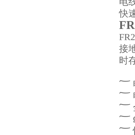
电
快
F
F
接
时存