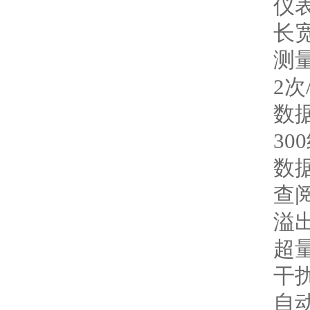
仪
长宽
测
2次
数
30
数
查
溢
超
干
自