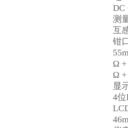
DC
测
互
钳
55
Ω 
Ω 
显
4
LC
46