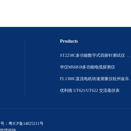
Products
ST2258C多功能数字式四探针测试仪 电阻表
华仪MS6818多功能电缆探测仪
FL1300C直流电机
优利德 UT621/UT622 交流毫伏表
案号：
粤ICP备14025211号
管理登陆