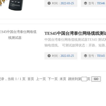
时间：
2022-03-25
型号：
TES46
离)。 找出缆线连接错误点 (开路或短路的距
1000英呎 (1 ~ 350公尺)。 操作简
示器。
TES45中国台湾泰仕网络缆线测
中国台湾泰仕网络缆线测试器TES45 测
轴电缆线。 可测试故障状态：开路、短路
14节发光二极管及4对发光二极体明确地
时间：
2022-03-25
型号：
TES45
识别器。 输入端电压过载 (zui大值56V)
机。
条记录，当前 1 / 1 页 首页 上一页 下一页 末页 跳转到第
页