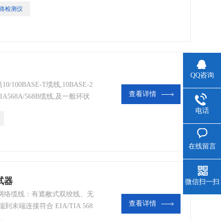
路检测仪
QQ咨询
00BASE-T缆线,10BASE-2
查看详情
/TIA568A/568B缆线,及一般环状
线导通,开路,短路或错路藉由远
电话
及手动扫瞄功能。 接地线测
在线留言
试器
微信扫一扫
试网络缆线：有遮敝式双绞线、无
查看详情
端连接符合 EIA/TIA 568
路、错误缆线 (相反、交叉、分