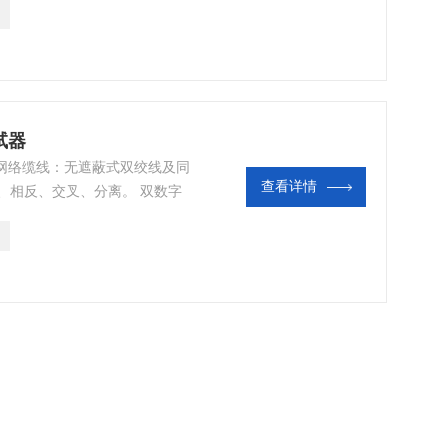
离)。 量测缆线长度：2 ~
单：单一按钮选择测试且为两行文字型显
试器
试网络缆线：无遮蔽式双绞线及同
查看详情
、相反、交叉、分离。 双数字
显示故障状态。 可连接四个远程
 保护。 简单且容易使用。 自动关