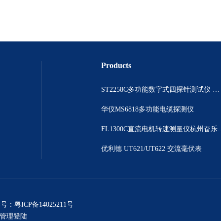
Products
ST2258C多功能数字式四探针测试仪 电阻表
华仪MS6818多功能电缆探测仪
FL1300C直流电机
优利德 UT621/UT622 交流毫伏表
案号：
粤ICP备14025211号
管理登陆