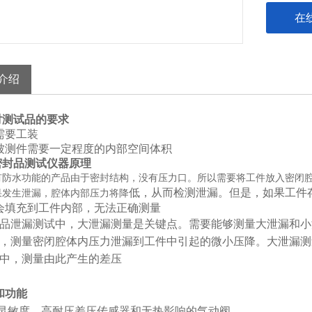
在
介绍
对测试品的要求
需要工装
被测件需要一定程度的内部空间体积
密封品测试仪器原理
有防水功能的产品由于密封结构，没有压力口。所以需要将工件放入密闭
低，从而检测泄漏。但是，如果工件
果发生泄漏，腔体内部压力将降
会填充到工件内部，无法正确测量
品泄漏测试中，大泄漏测量是关键点。需要能够测量大泄漏和小
，测量密闭腔体内压力泄
漏到工件中引起的微小压降。大泄漏测
中，测量由此产生的差压
和功能
灵敏度、高耐压差压传感器和无热影响的气动阀