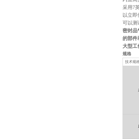
采用
7
以立即
可以测
密封品
的部件
大型工
规格
技术规