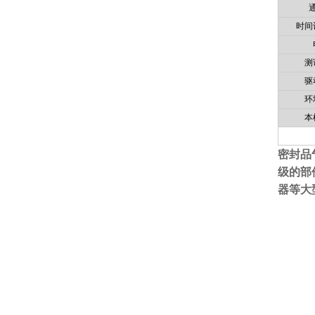
时间
测
驱
环
本
密封品
级的部
器等大