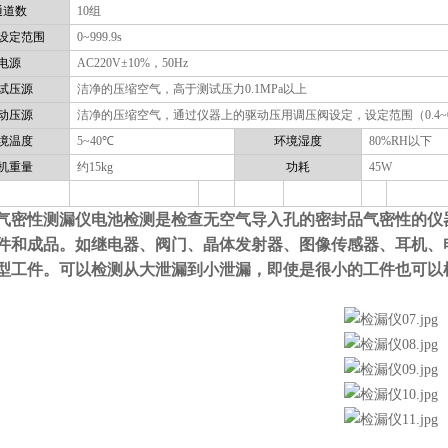
通道数
10
组
设定范围
0~999.9s
电源
AC220V
±
10%
，
50Hz
试压源
洁净的压缩空气，高于测试压力
0.1MPa
以上
动压源
洁净的压缩空气，通过仪器上的驱动压用调压阀设定，设定范围（
0.4~
境温度
5~40
℃
环境湿度
80%RH
以下
机重量
约
15kg
功耗
45W
气密性测漏仪电池检测
是检查无空气导入孔的密封品气密性的仪
件和成品。如继电器、阀门、晶体发射器、图像传感器、耳机、
型工件。可以检测从大泄漏到小泄漏，即使是很小的工件也可以