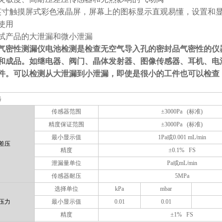
英寸触摸屏式彩色液晶屏，屏幕上的图标显示直观易懂，设置和
使用
试产品的大泄漏和微小泄漏
气密性测漏仪电池检测
是检查无空气导入孔的密封品气密性的仪
和成品。如继电器、阀门、晶体发射器、图像传感器、耳机、电
件。可以检测从大泄漏到小泄漏，即使是很小的工件也可以检查
格
传感器范围
±
3000Pa (
标准
)
精度保证范围
±
3000Pa (
标准
)
最小显示值
1Pa
或
0.001 mL/min
差压
精度
±
0.1% FS
泄漏量单位
Pa
或
mL/min
传感器耐压
5MPa
选择单位
kPa
mbar
压力
最小显示值
0.01
0.01
精度
±
1% FS