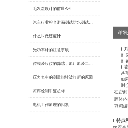
毛发湿度计的前世今生
汽车行业检查泄漏测试防水测试方案
详细
什么叫做硬度计
l
光功率计的注意事项
ü
ü
传统漆膜仪的弊端，原厂原漆二手车未必是真
l
具
压力表中的测量指针被打断的原因
如
时
凉席检测甲醛超标
在密封
腔体内
电机工作原理的因素
容积罐
l
特点
内置高