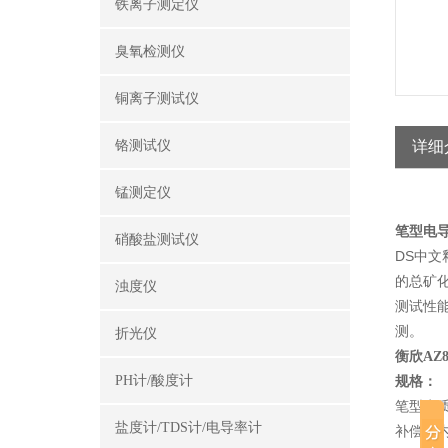
铁离子测定仪
臭氧检测仪
铜离子测试仪
铬测试仪
详细
锰测定仪
笔型电导率
硝酸盐测试仪
DS中
的总矿
浊度仪
测试性
测。
折光仪
衡欣AZ8
PH计/酸度计
规格：
笔型水质
盐度计/TDS计/电导率计
补偿；内