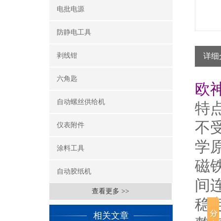
电批电源
防静电工具
剥线钳
详细
六角匙
欧
自动螺丝供给机
特
不
仪表附件
学
涂料工具
磁
自动胶纸机
间
查看更多 >>
稳
相关文章