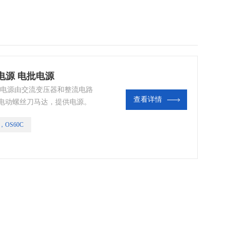
刀电源 电批电源
批电源由交流变压器和整流电路
查看详情
V给电动螺丝刀马达，提供电源。
品质要求的功能， 比如： 1：
B，OS60C
档各16级调速 3：锁付螺丝到
警指示 5：螺丝滑牙报警提示