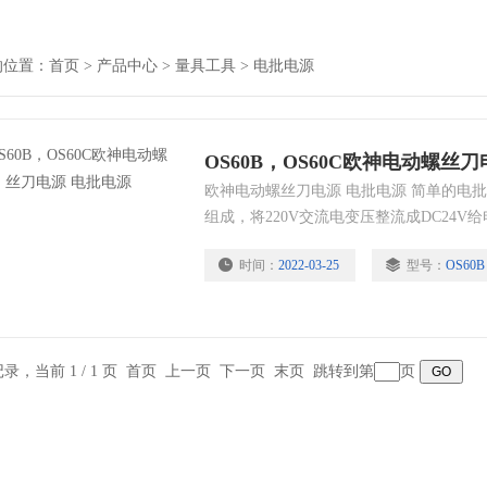
的位置：
首页
>
产品中心
>
量具工具
>
电批电源
OS60B，OS60C欧神电动螺丝
欧神电动螺丝刀电源 电批电源 简单的电
组成，将220V交流电变压整流成DC24
复杂的电批电源增加了许多与生产组装相关
时间：
2022-03-25
型号：
OS60
锁付螺丝计数功能，漏装螺丝报警 2：高低
位时冲击次数可设置 4：螺丝锁付不到位报
6：螺丝锁付到位提示
条记录，当前 1 / 1 页 首页 上一页 下一页 末页 跳转到第
页