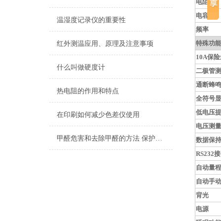
电阻
电容
温湿度记录仪的重要性
频率
特殊功
红外测温应用、原理及注意事项
10A保
什么叫做硬度计
二极管
通断蜂
热电阻的作用和特点
全符号
低电压
在印刷如何减少色差仪使用
电压测
甲醛危害和去除甲醛的方法 保护家人生命安全
数据保
RS232
接
自动量
自动手
背光
电源