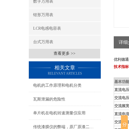
数字万用表
钳形万用表
LCR电感电容表
台式万用表
详细
查看更多 >>
优利德通
技术指标
相关文章
RELEVANT ARTICLES
基本功
电机的工作原理和电机分类
直流电
交流电
瓦斯泄漏的危险性
交流频
单片机在电机转速测量仪应用
直流电
交流电
传统漆膜仪的弊端，原厂原漆二手车未必是真