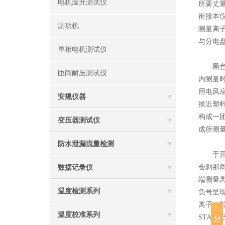
电机温升测试仪
所要丈
衔接本
测功机
测量离
与分电
单相电机测试仪
黑色的防
匝间耐压测试仪
内测量
用电风
安规仪器
挨近塑
构成一
变压器测试仪
成所测
防水泄漏流量检测
于开端
会刹那
数据记录仪
端测量
温度检测系列
负号呈现
离子。若
温度校准系列
STAN