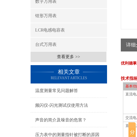
数字万用表
钳形万用表
LCR电感电容表
台式万用表
详细
查看更多 >>
优利德掌
相关文章
RELEVANT ARTICLES
技术指
基本功
温度测量常见问题解答
直流电
频闪仪-闪光测试仪使用方法
交流电
声音的简介及噪音的危害？
直流电
压力表中的测量指针被打断的原因