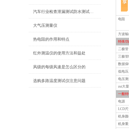
汽车行业检查泄漏测试防水测试方案
电阻
大气压测量仪
方波输
热电阻的作用和特点
特殊功
二极管
红外测温仪的使用方法和益处
三极管
数据保
风级的每级风速是怎么区分的
低电压
电压测
选购多路温度测试仪注意问题
zui大
一般特
电源
LCD
尺
机身颜
机身重