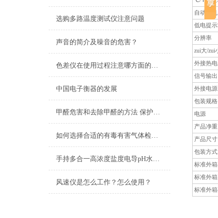
℃/℉单
自动关机
选购多路温度测试仪注意问题
低电提示
分辨率
声音的简介及噪音的危害？
zui大/zu
外接热电
色差仪在使用过程注意哪方面的事项
信号输出
中国电子衡器的发展
外接电源
包装规格
甲醛危害和去除甲醛的方法 保护家人生命安全
电源
产品净重
如何选择合适的有毒有害气体检测仪
产品尺寸
包装方式
手持多合一高浓度盐度电导pH水质检测笔
标准外箱
标准外箱
风速仪是怎么工作？怎么使用？
标准外箱