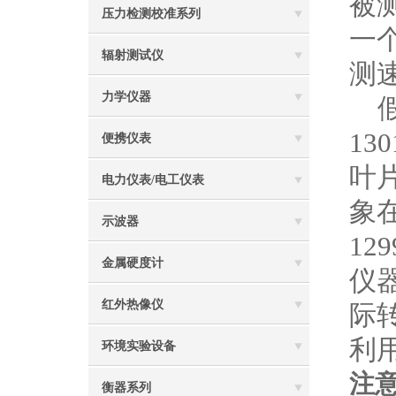
被
压力检测校准系列
一
辐射测试仪
测
力学仪器
假
1
便携仪表
叶
电力仪表/电工仪表
象
示波器
1
金属硬度计
仪
红外热像仪
际
利
环境实验设备
注
衡器系列