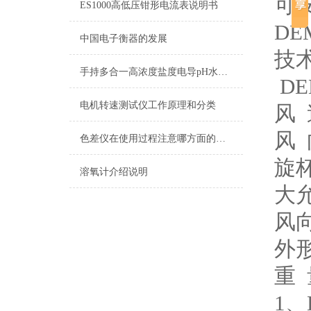
可
ES1000高低压钳形电流表说明书
D
中国电子衡器的发展
技
手持多合一高浓度盐度电导pH水质检测笔
D
电机转速测试仪工作原理和分类
风 
风 
色差仪在使用过程注意哪方面的事项
旋杯
溶氧计介绍说明
大允
风
外形
重 
1