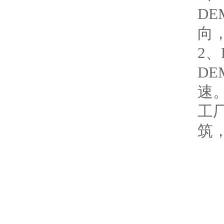
D
向
2
D
速
工
筑