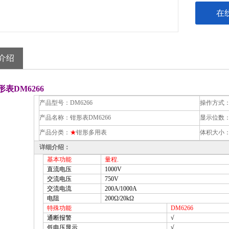
在
介绍
表DM6266
产品型号：
DM6266
操作方式
产品名称：
钳形表DM6266
显示位数
产品分类：
★
钳形多用表
体积大小
详细介绍：
基本功能
量程
.
直流电压
1000V
交流电压
750V
交流电流
200A
/1000A
电阻
200
Ω/20kΩ
特殊功能
DM6266
通断报警
√
低电压显示
√