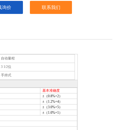
线询价
联系我们
：
自动量程
：
3 1/2位
：
手持式
基本准确度
±
（0.8%+2）
±
（1.2%+4）
±
（3.0%+5）
±
（1.0%+1）