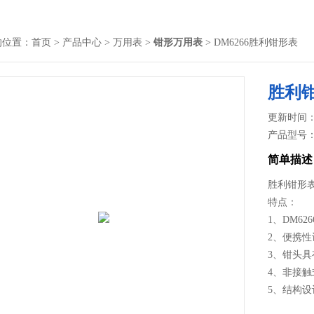
的位置：
首页
>
产品中心
>
万用表
>
钳形万用表
> DM6266胜利钳形表
胜利
更新时间： 2
产品型号
简单描述
胜利钳形表D
特点：
1、DM62
2、便携
3、钳头
4、非接
5、结构