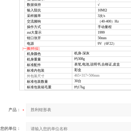
数据保持
√
输入阻抗
10M
Ω
采样频率
3
次/s
交流频响
（40-400）Hz
操作方式
手动量程
zui大显示
1999
钳口张开
50mm
电源
9V（6F22）
|
一
|般|特|征|
机身-深灰
机身颜色
约308g
机身重量
表笔,电池,说明书,合格证,皮盒
标准配件
彩盒
标准内包装
465×317
×506mm
外包装尺寸
30台
标准包装数量
标准包装箱毛重
约17kg
产品：
您的单位：