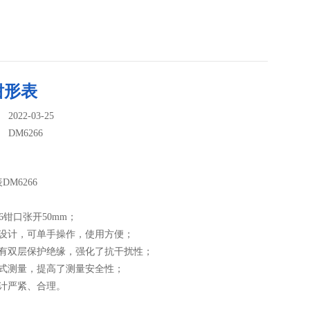
钳形表
022-03-25
：
DM6266
M6266
66钳口张开50mm；
性设计，可单手操作，使用方便；
具有双层保护绝缘，强化了抗干扰性；
触式测量，提高了测量安全性；
设计严紧、合理。