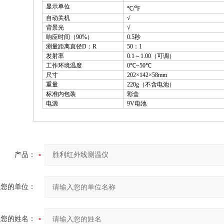
显示单位
o
℃/
F
自动关机
√
背景光
√
响应时间（90%）
0.5
秒
测量距离直径D：R
50
：1
发射率
0.1
～1.00（可调）
工作环境温度
0
℃
~50
℃
尺寸
202
×142×58mm
重量
220g
（
不含电池）
标准内包装
彩盒
电源
9V
电池
产品：
您的单位：
您的姓名：