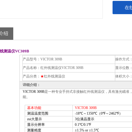
在
介绍
线测温仪VC309B
产品型号：
VICTOR 309B
操作方式
产品名称：
红外线测温仪VICTOR 309B
显示位数
产品分类：
★
红外线测温仪
体积大小
详细介绍：
VICTOR 309B
是一种专业手持式非接触红外线测温仪，具有激光瞄准，
能。
基本功能
VICTOR 309B
测温温度范围
-18
℃
～1350℃（0
℉
～2462
℉
）
zui大显示
3
位液晶显示
显示分辨率
0.1
℃
/0.1
℉
测量精度
±1.5% or ±1.5℃