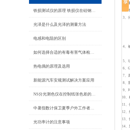
1、量
2、准
铁损测试仪的原理 铁损仪在硅钢片的应用
3、分
光泽是什么及光泽的测量方法
DC
AC
电感和电阻的区别
AC
4、
如何选择合适的有毒有害气体检测仪
交
5、
热电偶的原理及选用
6、
7、
新能源汽车安规测试解决方案应用
8、
9、
NS分光测色仪在控制纸张色差的应用
10
11
中暑指数计保卫夏季户外工作者安全
12、
13、
光功率计的注意事项
14、