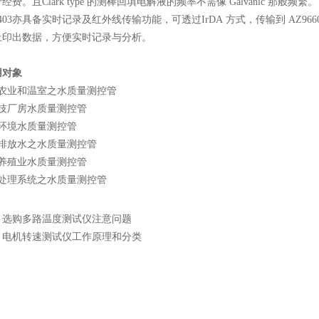
费。且Clark type 的测棒回填电解液的频率不需像 Galvanic 那般频繁
403亦具备实时记录及红外线传输功能，可透过IrDA 方式，传输到 AZ9660、
上印出数据，方便实时记录与分析。
用对象
耕农业和温室之水质量测控管
科技厂房水质量测控管
验环境水质量测控管
共排放水之水质量测控管
产养殖业水质量测控管
水处理系统之水质量测控管
：
选购多路温度测试仪注意问题
：
电机转速测试仪工作原理和分类