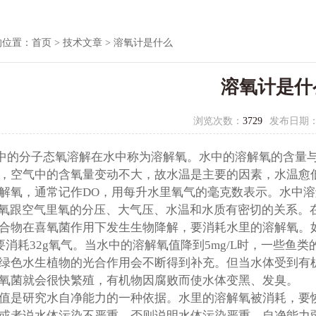
的位置：
首页
>
技术文章
> 溶氧计是什么
溶氧计是什
浏览次数：
3729
发布日期
的分子态氧溶解在水中称为溶解氧。水中的溶解氧的含量与
，空气中的含氧量变动不大，故水温是主要的因素，水温愈
解氧，通常记作DO，用每升水里氧气的毫克数表示。水中
跟空气里氧的分压、大气压、水温和水质有密切的关系。在20℃
合物在喜氧菌作用下发生生物降解，要消耗水里的溶解氧。如果
碳要消耗32g氧气。当水中的溶解氧值降到5mg/L时，一些
绿色水生植物的光合作用会不断得到补充。但当水体受到有
氧菌就会很快繁殖，有机物因腐败而使水体变黑、发臭。
值是研究水自净能力的一种依据。水里的溶解氧被消耗，要
或者说水体污染不严重。否则说明水体污染严重，自净能力