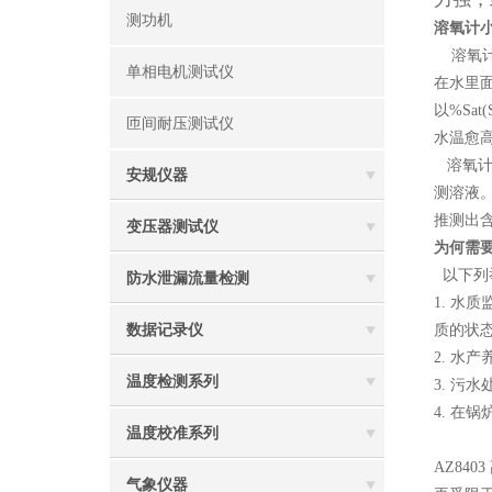
测功机
溶氧计
溶氧计,
单相电机测试仪
在水里面
以%Sa
匝间耐压测试仪
水温愈
溶氧计
安规仪器
测溶液
推测出
变压器测试仪
为何需
以下列
防水泄漏流量检测
1. 
数据记录仪
质的状
2. 水
温度检测系列
3. 污
4. 
温度校准系列
AZ
840
气象仪器