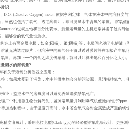
小常识
 D.O. (Dissolve Oxygen) meter. 依据亨利定律：气体在
，当然也包括了氧气。透过溶氧计，即可测量水中含氧的浓度。 溶氧值的表示方式分为以
t(Saturation)也就是饱和百分比表示。测量溶氧量的主机通常具备
高，能够含的氧气量也愈少。
构造上有两金属电极，如金(阳极)、银(阴极)等，电极间充满了电解液
。溶液无法透过膜片，但溶液中的氧气分子得以透过膜片并在阳极产生氧
含氧量。再加上一个内含之温度传感器，就可以计算出饱和百分比之大小
要量测水的溶氧量?
举有关于溶氧分析仪器之应用：
水质监控：如果水受到了污染，水中的微生物会分解污染源，且消耗掉氧气，
态。
产养殖业：监控水中的溶氧度可以避免养殖渔类缺氧死亡。
水处理厂中利用微生物分解污泥，监测溶氧量并利用曝气机使池内维持2pp
在锅炉等加热制程中，由于温度升高时，水中若含氧气会对金属造成严重的
3 高精度溶氧计，采用克拉克型(Clark type)的经济型溶氧电极设计、更换