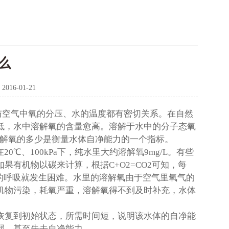
么
：
2016-01-21
空气中氧的分压、水的温度都有密切关系。在自然
低，水中溶解氧的含量愈高。溶解于水中的分子态氧
溶解氧的多少是衡量水体自净能力的一个指标。
、100kPa下，纯水里大约溶解氧9mg/L。有些
有机物以碳来计算，根据C+O2=CO2可知，每
鱼类的呼吸就发生困难。水里的溶解氧由于空气里氧气的
机物污染，耗氧严重，溶解氧得不到及时补充，水体
恢复到初始状态，所需时间短，说明该水体的自净能
弱，甚至失去自净能力