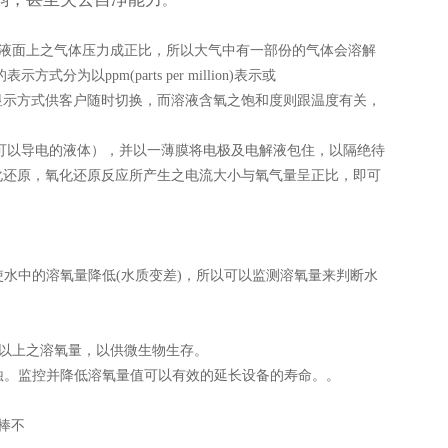
。
液体中的溶解度与液面上之气体压力成正比，所以大气中有一部份的气体会溶解
ppm(parts per million)表示或
了这两种显示方式供客户随时切换，而溶液含氧之饱和度则跟温度有关，
（可以导电的液体），并以一薄膜将电极及电解液包住，以隔绝待
化还原，氧化还原反应所产生之电流大小与氧气量呈正比，即可
。
使水中的溶氧量降低(水质变差)，所以可以监测溶氧量来判断水
m 以上之溶氧量，以供微生物生存。
锈蚀。监控并降低溶氧量值可以有效的延长设备的寿命。。
测棒不