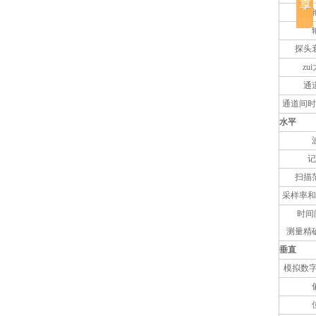
探头
zu
通
通道间时
水平
记
扫描范
采样率和
时间
测量精
垂直
模拟数字