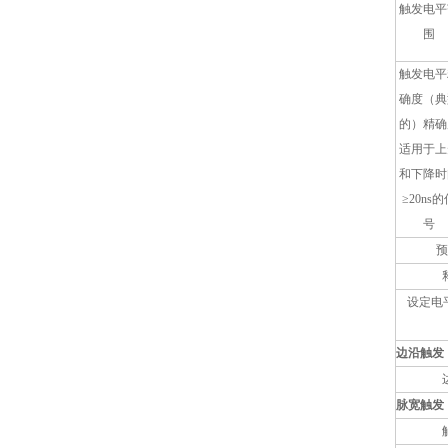
触发电平
围
触发电平
确度（典
的）精确
适用于上
和下降时
≥20ns的
号
预
设定电
边沿触发
脉宽触发