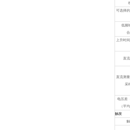
可选择的
低频
合
上升时间
直流
直流测量
采
电压差
（平均
触发
触