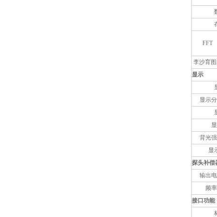
FFT
李沙育图
显示
显示分
显
背光强
显
探头补偿
输出电
频率
接口功能