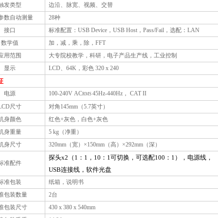
触发类型
边沿、脉宽、视频、
交替
参数自动测量
28种
接口
标准配置：USB Device，USB Host，
Pass/Fail
，选配：LAN
数学值
加，减，乘，除，FFT
应用范围
大专院校教学，科研，电子产品生产线，工业控制
显示
LCD、64K，彩色 320 x 240
征
电源
100-240V AC
45Hz-440Hz， CAT II
RMS
LCD尺寸
对角145mm（5.7英寸）
机身颜色
红色+灰色，白色+灰色
机身重量
5 kg（净重）
机身尺寸
320mm（宽）×150mm（高）×292mm（深）
探头
x2
（
1
：1
，
10
：1可切换
，
可选配100：1
），电源线，
标准配件
USB
连接线，软件光盘
标准包装
纸箱，说明书
准包装数量
2台
准包装尺寸
430 x 380 x 540mm