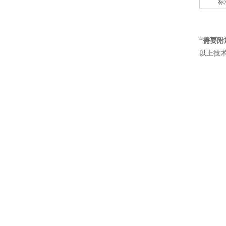
标
*需要附
以上技