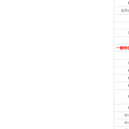
波形
一般
特
标
标