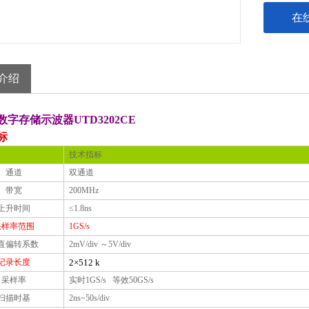
在
介绍
数字存储
示
波
器UTD3202CE
标
技术指标
通道
双通道
带宽
200MHz
上升时间
≤1.8ns
采样率范围
1GS/s
直偏转系数
2mV/div ～5V/div
记录长度
2
×512 k
采样率
实时1GS/s
等效50GS/s
扫描时基
2ns~50s/div