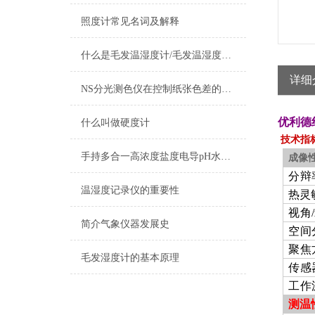
照度计常见名词及解释
什么是毛发温湿度计/毛发温湿度计的定义及用途
详细
NS分光测色仪在控制纸张色差的应用
优利德
什么叫做硬度计
技术指
手持多合一高浓度盐度电导pH水质检测笔
成像
分辩
温湿度记录仪的重要性
热灵
视角/
简介气象仪器发展史
空间
聚焦
毛发湿度计的基本原理
传感
工作
测温