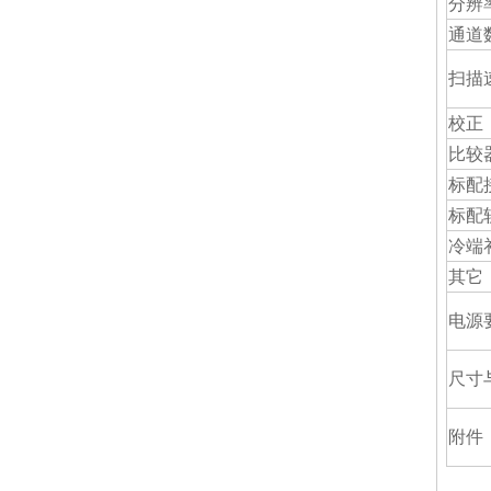
分辨
通道
扫描
校正
比较
标配
标配
冷端
其它
电源
尺寸
附件