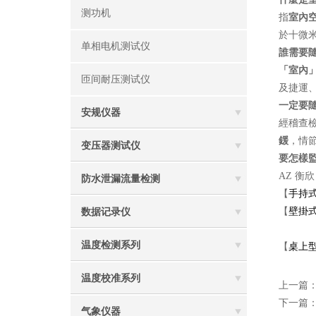
测功机
指
室內
於十微
单相电机测试仪
誰需要隨
「室內
匝间耐压测试仪
及捷運
一定要隨
安规仪器
經稽查
鍰
，情
变压器测试仪
要怎樣
AZ 衡
防水泄漏流量检测
【
手持
【
壁掛
数据记录仪
長
温度检测系列
【
桌上
温度校准系列
上一篇
下一篇
气象仪器