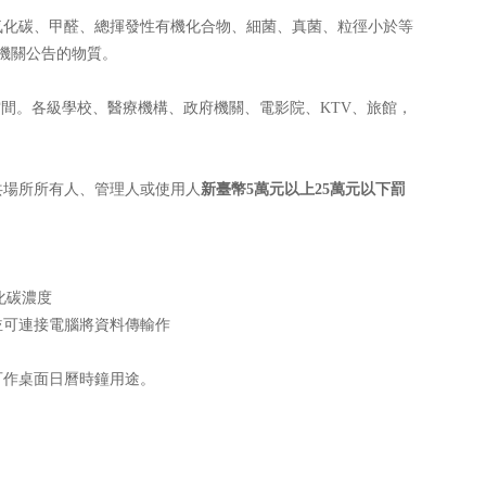
氧化碳、甲醛、總揮發性有機化合物、細菌、真菌、粒徑小於等
機關公告的物質。
空間。各級學校、醫療機構、政府機關、電影院、KTV、旅館，
共場所所有人、管理人或使用人
新臺幣
5
萬元以上
25
萬元以下罰
化碳濃度
並可連接電腦將資料傳輸作
可作桌面日曆時鐘用途。