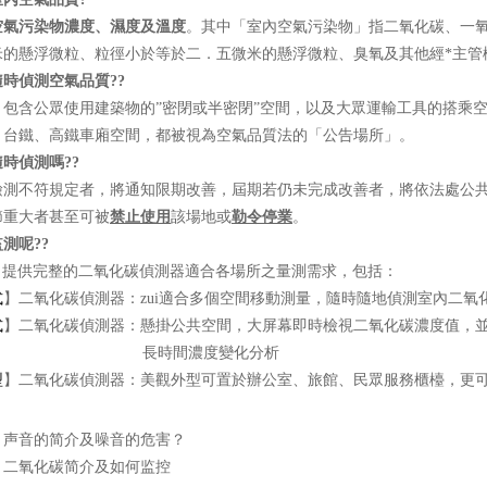
空氣污染物濃度、濕度及溫度
。其中「室內空氣污染物」指二氧化碳、一
米的懸浮微粒、粒徑小於等於二．五微米的懸浮微粒、臭氧及其他經*主管
時偵測空氣品質??
」
包含公眾使用建築物的”密閉或半密閉”空間，以及大眾運輸工具的搭乘
、台鐵、高鐵車廂空間，都被視為空氣品質法的「公告場所」。
時偵測嗎??
檢測不符規定者，將通知限期改善，屆期若仍未完成改善者，將依法處公
節重大者甚至可被
禁止使用
該場地或
勒令停業
。
監測呢??
欣 提供完整的二氧化碳偵測器適合各場所之量測需求，包括：
式
】二氧化碳偵測器：zui適合多個空間移動測量，隨時隨地偵測室內二氧
式
】二氧化碳偵測器：懸掛公共空間，大屏幕即時檢視二氧化碳濃度值，
時間濃度變化分析
型
】二氧化碳偵測器：美觀外型可置於辦公室、旅館、民眾服務櫃檯，更
：
声音的简介及噪音的危害？
：
二氧化碳简介及如何监控