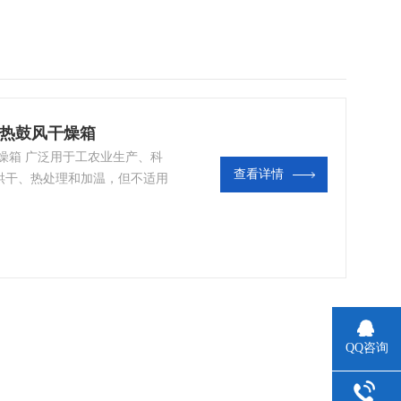
A电热鼓风干燥箱
风干燥箱 广泛用于工农业生产、科
查看详情
烘干、热处理和加温，但不适用
炸。本设备适用于各种产品或材
电工及汽车、航空、通讯、塑
具在恒温环境条件下作干燥和各
QQ咨询