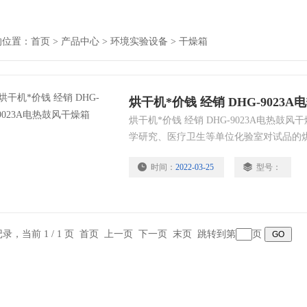
的位置：
首页
>
产品中心
>
环境实验设备
>
干燥箱
烘干机*价钱 经销 DHG-9023
烘干机*价钱 经销 DHG-9023A电热鼓
学研究、医疗卫生等单位化验室对试品的
于挥发性、易燃易爆等物品，以免引起爆
时间：
2022-03-25
型号：
料及电气、仪器、仪表、元器件、电子、
胶、机械、化工、食品、化学品、五金工
种恒温适应性试验。
条记录，当前 1 / 1 页 首页 上一页 下一页 末页 跳转到第
页