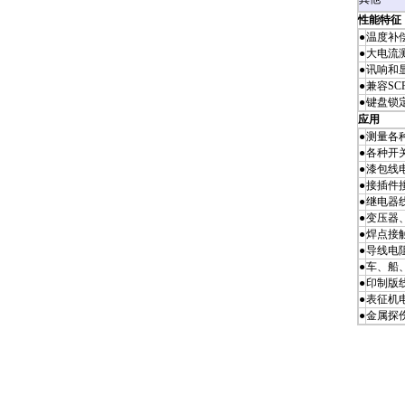
性能特征
●
温度补
●
大电流
●
讯响和
●
兼容SC
●
键盘锁
应用
●
测量各
●
各种开
●
漆包线
●
接插件
●
继电器
●
变压器
●
焊点接
●
导线电
●
车、船
●
印制版
●
表征机
●
金属探