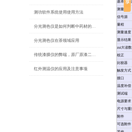
基本准确
测量范围
测功软件系统使用使用方法
信号源
量程
分光测色仪是如何判断中药材的真假
测量速度
显示结果
分光测色仪在茶领域应用
zui大读数
传统漆膜仪的弊端，原厂原漆二手车未必是真
校正
比较器
红外测温仪的应用及注意事项
触发方式
接口
温度补偿
测试端
电源要求
尺寸与重
附件
可选附件
其他