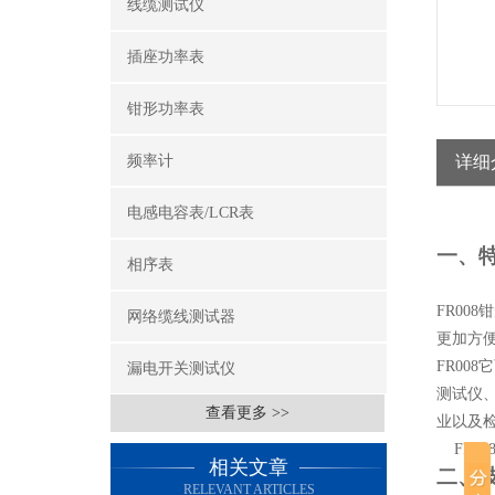
线缆测试仪
插座功率表
钳形功率表
频率计
详细
电感电容表/LCR表
一
、
相序表
FR008
钳
网络缆线测试器
更加方
FR008
它
漏电开关测试仪
测试仪
查看更多 >>
业以及
FR00
相关文章
二
、
RELEVANT ARTICLES