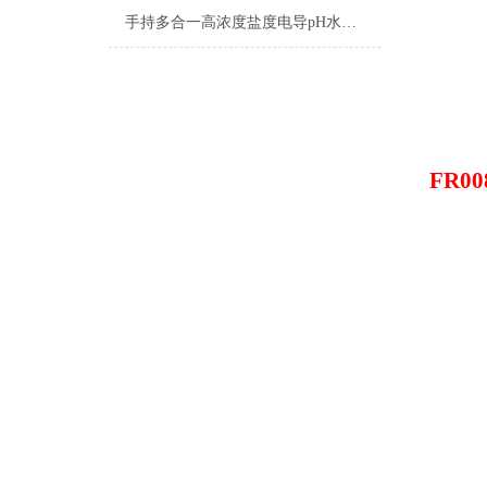
手持多合一高浓度盐度电导pH水质检测笔
FR00