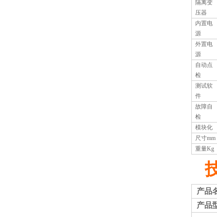
隔离变
压器
内置电
源
外置电
源
自动点
检
测试软
件
故障自
检
模块化
尺寸
mm
重量
Kg
产品
产品