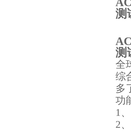
A
测
A
测
全
综
多
功
1
2