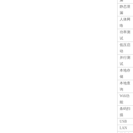
漏
静态泄
漏
人体网
络
功率测
试
低压启
动
并行测
试
本地存
储
本地查
询
Wifi
功
能
条码扫
描
USB
LAN