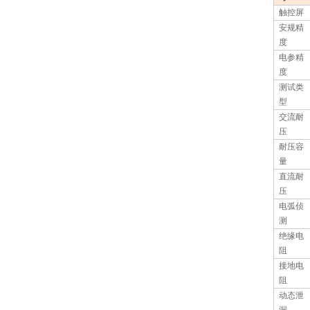
触控屏
安规精
度
电参精
度
测试类
型
交流耐
压
耐压容
量
直流耐
压
电弧侦
测
绝缘电
阻
接地电
阻
动态泄