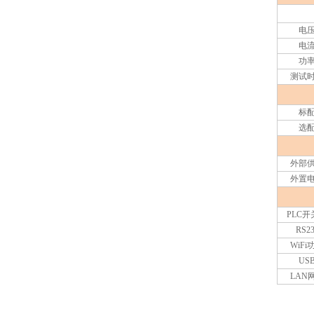
电
电
功
测试
标
选
外部
外置
PLC
开
RS23
WiFi
US
LAN