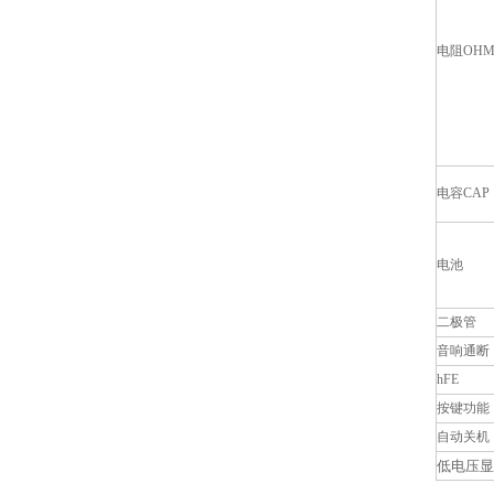
电阻OH
电容CAP
电池
二极管
音响通断
hFE
按键功能
自动关机
低电压显