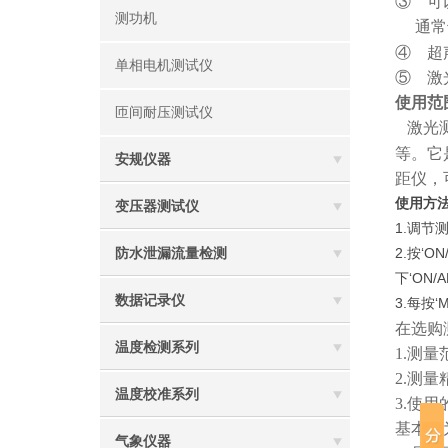
③
可
测功机
通常
④
超
单相电机测试仪
⑤
激
使用范
匝间耐压测试仪
激光
等。它
安规仪器
距仪，
使用方法
变压器测试仪
1.调
2.按‘
防水泄漏流量检测
下‘ON
数据记录仪
3.每按
在选购
温度检测系列
1.测量
2.测量
温度校准系列
3.使用
基本分
气象仪器