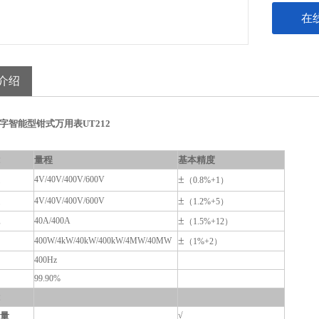
在
介绍
字智能型钳式万用表UT212
量程
基本精度
±
4V/40V/400V/600V
（0.8%+1）
±
4V/40V/400V/600V
（1.2%+5）
±
40A/400A
（1.5%+12）
±
400
W/4
k
W/4
0k
W/4
00k
W/4
M
W/4
0M
W
（1%+2）
400Hz
99.90%
量
√