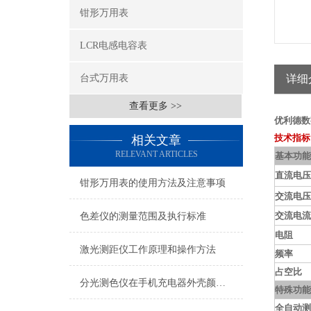
钳形万用表
LCR电感电容表
台式万用表
详细
查看更多 >>
优利德数
技术指标
相关文章
RELEVANT ARTICLES
基本功能
直流电压
钳形万用表的使用方法及注意事项
交流电压
交流电流
色差仪的测量范围及执行标准
电阻
激光测距仪工作原理和操作方法
频率
占空比
分光测色仪在手机充电器外壳颜色测量上的应用
特殊功能
全自动测