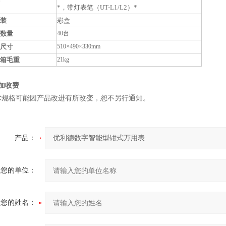
*，带灯表笔（UT-L1/L2）*
装
彩盒
数量
40台
尺寸
510×490×330mm
箱毛重
21kg
加收费
术规格可能因产品改进有所改变，恕不另行通知。
产品：
您的单位：
您的姓名：