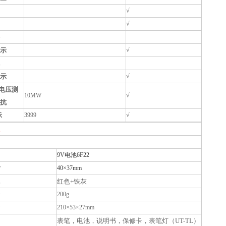
√
√
示
√
示
√
C电压测
1
0M
W
√
抗
示
3999
√
9V电池6F22
寸
40×37mm
红色+铁灰
200g
210×53×27mm
表笔，电池，说明书，保修卡，表笔灯（UT-TL）