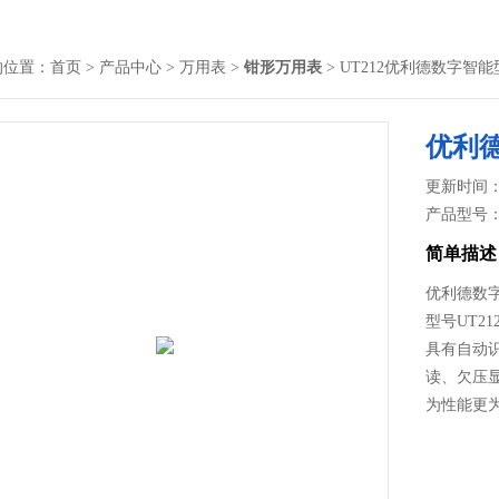
的位置：
首页
>
产品中心
>
万用表
>
钳形万用表
> UT212优利德数字智
优利
更新时间： 2
产品型号
简单描述
优利德数字
型号UT2
具有自动
读、欠压
为性能更