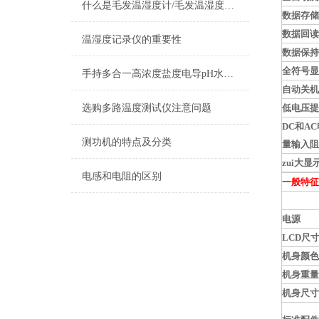
什么是毛发温湿度计/毛发温湿度计的定义及用途
数据存储
数据回读
温湿度记录仪的重要性
数据保持
全符号显
手持多合一高浓度盐度电导pH水质检测笔
自动关机
选购多路温度测试仪注意问题
低电压提
DC和A
测功机的特点及分类
量输入阻
zui大显
电感和电阻的区别
一般特征
电源
LCD尺
机身颜色
机身重量
机身尺寸