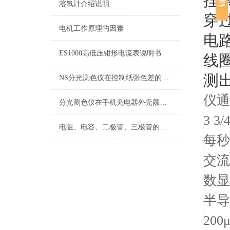
捏
溶氧计介绍说明
穿
电机工作原理的因素
电
ES1000高低压钳形电流表说明书
线
测
NS分光测色仪在控制纸张色差的应用
仪通
分光测色仪在手机充电器外壳颜色测量上的应用
3 3
电阻、电容、二极管、三极管的测试
每秒
交流电
数显
半
20