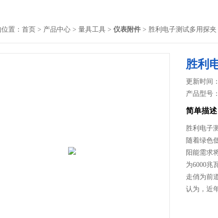
的位置：
首页
>
产品中心
>
量具工具
>
仪表附件
> 胜利电子测试多用探夹
胜利
更新时间： 2
产品型号
简单描述
胜利电子
随着绿色
阳能需求
为6000兆
走俏为前
认为，近