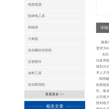
电批电源
防静电工具
剥线钳
详细
六角匙
随着
需求为6
自动螺丝供给机
光伏
试多用
仪表附件
续到2
术人才
涂料工具
韩国
自动胶纸机
的新能
作，集
查看更多 >>
公司
将
胜利电
相关文章