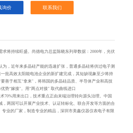
线询价
联系我们
求将持续旺盛。尚德电力总监陈晓东列举数据：2000年，光伏
弘认为，近年来多晶硅产能的迅速扩张，普通多晶硅将供过电子测
着一批高效太阳能电池企业的新扩建完成，其短缺现象至少将持
方要善于相互“拿来"，将韩国的多晶硅品质、半导体产业和高技
优势“嫁接"。用“两点对接" 取代曲线进口
术70%用来出口，技术重点正由末端治理转向源头治理。中国
电领域，两国可以开展产业技术、认证转标化、联合开发等方面的合
、专业的厂家，制造专业的精品，
深圳市美鑫仪器仪表电子有限