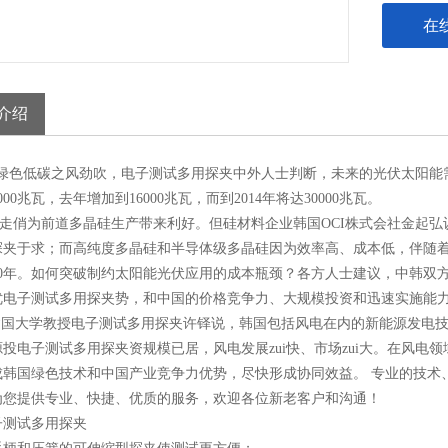
在
介绍
绿色低碳之风劲吹，电子测试多用探夹中外人士判断，未来的光伏太阳能需
000兆瓦，去年增加到16000兆瓦，而到2014年将达30000兆瓦。
走俏为前道多晶硅生产带来利好。但硅材料企业韩国OCI株式会社金起
探夹于求；而高纯度多晶硅和半导体级多晶硅因为效率高、成本低，伴随
020年。如何突破制约太阳能光伏应用的成本瓶颈？各方人士建议，中韩双
优电子测试多用探夹势，和中国的价格竞争力、大规模投资和迅速实施能力
建国大学教授电子测试多用探夹许铎说，韩国包括风电在内的新能源发电技
源投电子测试多用探夹资规模已居，风电发展zui快、市场zui大。在风
成韩国绿色技术和中国产业竞争力优势，尽快形成协同效益。 专业的技术
为您提供专业、快捷、优质的服务，欢迎各位新老客户和沟通！
子测试多用探夹