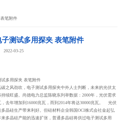
 表笔附件
电子测试多用探夹 表笔附件
022-03-25
：
测试多用探夹 表笔附件
低碳之风劲吹，电子测试多用探夹中外人士判断，未来的光伏太
将持续旺盛。尚德电力总监陈晓东列举数据：2000年，光伏需求
瓦，去年增加到16000兆瓦，而到2014年将达30000兆瓦。 光伏
道多晶硅生产带来利好。但硅材料企业韩国OCI株式会社金起弘
年来多晶硅产能的迅速扩张，普通多晶硅将供过电子测试多用