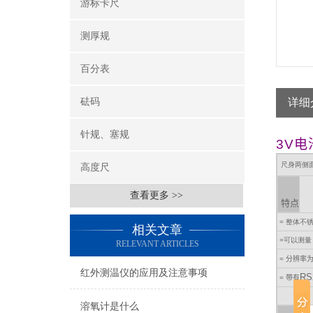
游标卡尺
测厚规
百分表
砝码
详细
针规、塞规
3V
尺身两侧
高度尺
查看更多 >>
特点
=
整体不
相关文章
=
可以测量
RELEVANT ARTICLES
=
分辨率
红外测温仪的应用及注意事项
RS
=
带有
溶氧计是什么