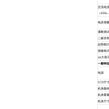
交流电
（45Hz
电容测
通断测
二极管
趋势图
测量模
zui大
一般特
电源
LCD
尺
机身颜
机身重
机身尺