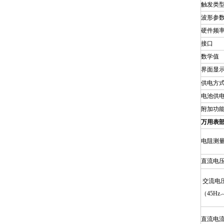
触发类
波形参
硬件频
接口
数学值
界面显
供电方
电池供
附加功
万用表
电阻测
直流电
交流电
（45Hz
直流电