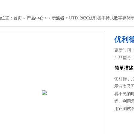
的位置：
首页
>
产品中心
> >
示波器
> UTD1202C优利德手持式数字存储
优利
更新时间： 2
产品型号
简单描述
优利德手持
示波表又
看不见的
程。利用
用它测试