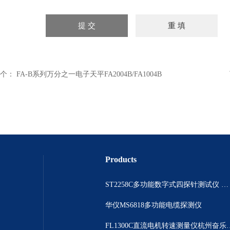
个：
FA-B系列万分之一电子天平FA2004B/FA1004B
Products
ST2258C多功能数字式四探针测试仪 电阻表
华仪MS6818多功能电缆探测仪
FL1300C直流电机