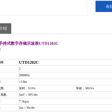
在
介绍
手持式数字存储示波表UTD1202C
标
UTD1202C
部分
2
200MHz
间
≤1.8ns
范围
实时：1GS/s
等效：50GS/s
转系数
5mV
～50V/div
度
7.5kpts
基
2ns
～50s/div