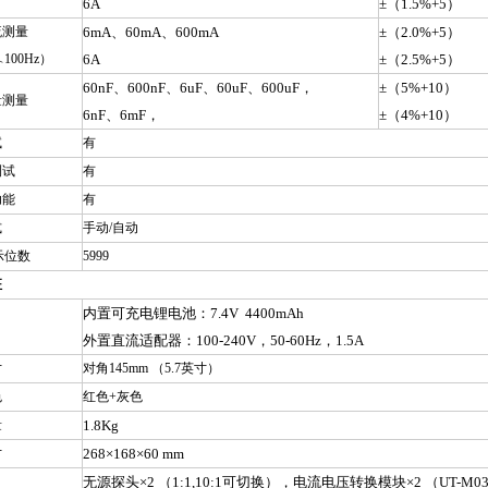
6A
±（1.5%+5）
流测量
6mA
、60mA、600mA
±（2.0%+5）
︿100Hz）
6A
±（2.5%+5）
60nF
、600nF、6uF、60uF、600uF，
±（5%+10）
量测量
6nF、6mF，
±（4%+10）
试
有
测试
有
功能
有
式
手动/自动
显示位数
5999
征
内置可充电锂电池：7.4V 4400mAh
外置直流适配器：100-240V，50-60Hz，1.5A
寸
对角145mm （5.7英寸）
色
红色+灰色
量
1.8Kg
寸
268
×168×60 mm
无源探头×2 （1:1,10:1可切换），电流电压转换模块×2 （UT-M03,