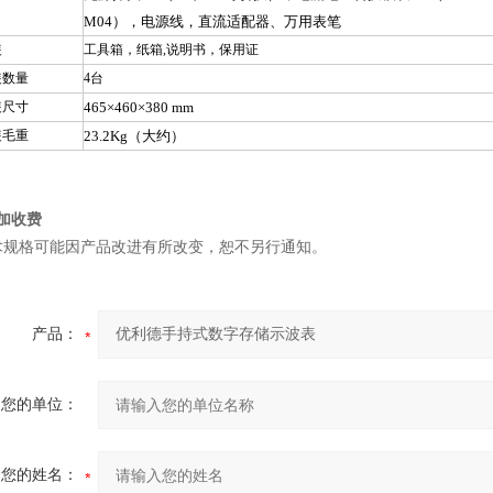
M04），电源线，直流适配器、万用表笔
装
工具箱，纸箱,说明书，保用证
装数量
4
台
装尺寸
465
×460×380 mm
装毛重
23.2Kg
（大约）
加收费
术规格可能因产品改进有所改变，恕不另行通知。
产品：
您的单位：
您的姓名：