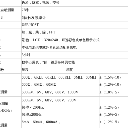
型
边沿，脉宽，视频，交替
数自动测量
27
种
率计
6
位触发频率计
USB HOST
加，减，乘，除，FFT
示
彩色，LCD，320×240，
可选彩色或单色显示方式
式
本机电池供电或外界直流适配器供电
电
3
小时
能
数字万用表，*的一键屏幕拷贝功能
部分
量程 精度
600
Ω、6KΩ、60KΩ、600KΩ、6MΩ、60MΩ
±（1.5%+10）
量
600Ω、6MΩ、60MΩ
±（1.2%+10）
压测量
600mV
、6V、60V、600V、1000V
±（1.0%+5）
600mV
、6V、60V、600V、700V
压测量
频率＜200Hz,
±（1.2%+5）
︿400Hz）
频率≥200Hz
±（1.5%+5）
6mA
、60mA、600mA，
±（1.2%+5）
流测量