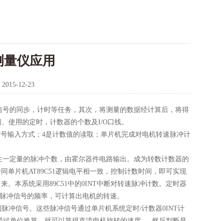
测量仪应用
：
2015-12-23
信号的同步，计时等任务，其次，将测量的数据经计算后，将得
、使用的定时，计数器的个数及I/O口线
。
信号输入方式；4是计数值的读取；单片机完成对电机转速脉冲计
生一定量的脉冲个数，由霍尔器件电路输出。成为转数计数器的
同单片机AT89C51逻辑电平相一致，控制计数时间，即可实现
。本系统采用89C51中的0INT中断对转速脉冲计数。定时器
即为脉冲信号的频率，可计算出电机的转速。
冲信号。这些脉冲信号通过单片机系统定时/计数器0INT计
，经过单位换算，就可以算得直流电机旋转的速度。 然后判断是