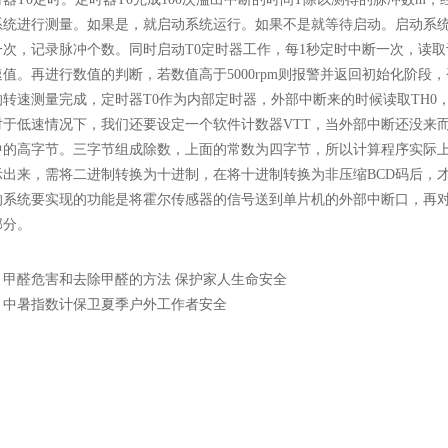
系统进行测量。如果是，就启动系统运行。如果不是就等待启动。启动系
一次，记录脉冲个数。同时启动T0定时器工作，每1秒定时中断一次，读
值。再进行数值的判断，若数值高于5000rpm则报警并返回初始化阶段
转速测量完成，定时器T0作为内部定时器，外部中断来的时候读取TH0，
对于低速情况下，我们还要设定一个软件计数器VTT，当外部中断还没来而
中的高字节。三字节组成除数，上面的常数为四字节，所以计算程序实际上
出来，需将二进制转换为十进制，在将十进制转换为非压缩BCD码后，才能
的系统要实现的功能是将霍尔传感器的信号送到单片机的外部中断口，再
部分
。
：
甲醛危害和去除甲醛的方法 保护家人生命安全
：
中暑指数计保卫夏季户外工作者安全