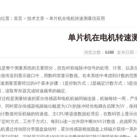
的位置：
首页
>
技术文章
> 单片机在电机转速测量仪应用
单片机在电机转速
浏览次数：
6188
发布日期
机是整个测量系统的主要部分，担负对前端脉冲信号的处理、计算、以及
速值传送到显示接口中，用数码管显示数值。在本系统中考虑到计数的范围
速测量需要经过的4个基本步骤：1是控制方式；2是确定计数方式；3是
制，读取寄存器完成转速频率的确定。
过程是测量转速的霍尔传感器和电机机轴同轴连接，机轴每转一周，产
。同时霍尔传感器电路输出幅度为12V的脉冲经光电耦合后降为5V，保持
计数值对应机轴的转速值。主CPU将该值数据处理后，在数码管上显示出来
于定时方式，工作于方式1。每到1s读一次外部中断0INT计数值，此值
电机通过传动部分带圆盘旋转时，霍尔传感器根据圆盘上得磁片获得一系列脉
器T0定时。定时器T0完成100次溢出中断的时间T除以测得的脉冲数m