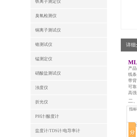
铁离子测定仪
臭氧检测仪
铜离子测试仪
铬测试仪
详细
锰测定仪
M
产品
硝酸盐测试仪
线条
带背
可靠
浊度仪
高强
二
折光仪
指
PH计/酸度计
测
盐度计/TDS计/电导率计