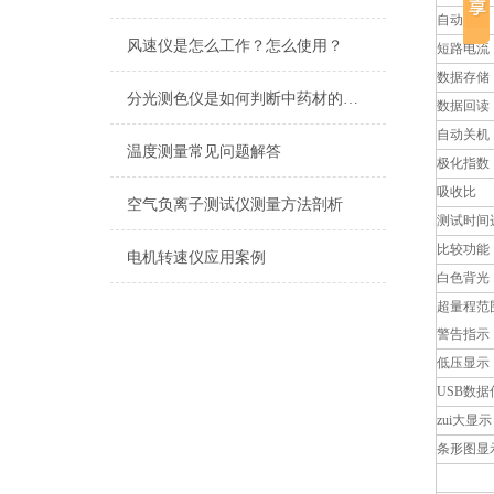
自动量程
风速仪是怎么工作？怎么使用？
短路电流
数据存储
分光测色仪是如何判断中药材的真假
数据回读
自动关机
温度测量常见问题解答
极化指数
吸收比
空气负离子测试仪测量方法剖析
测试时间
比较功能
电机转速仪应用案例
白色背光
超量程范
警告指示
低压显示
USB数
zui大显示
条形图显