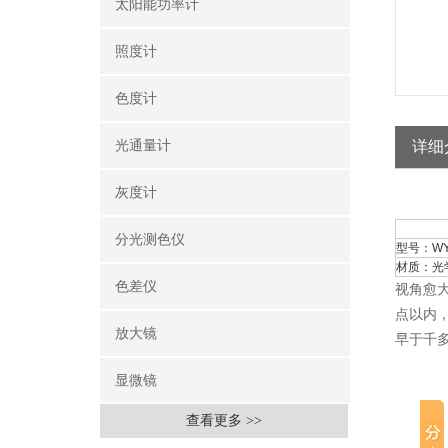
太阳能功率计
照度计
色度计
光通量计
详细
灰度计
分光测色仪
型号：WYE
材质：光
色差仪
视角愈
点以内
放大镜
早于千
显微镜
查看更多 >>