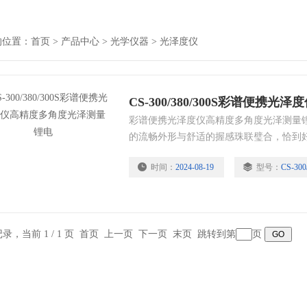
的位置：
首页
>
产品中心
>
光学仪器
>
光泽度仪
彩谱便携光泽度仪高精度多角度光泽测量锂电
的流畅外形与舒适的握感珠联璧合，恰到
不仅得心应手，更加爱不释手；纤薄机身
时间：
2024-08-19
型号：
CS-300
54300次，让您电量无忧，工作心无旁骛。符合DI
ASTM D 523，JIS Z8741、BS 3900 Par
条记录，当前 1 / 1 页 首页 上一页 下一页 末页 跳转到第
页