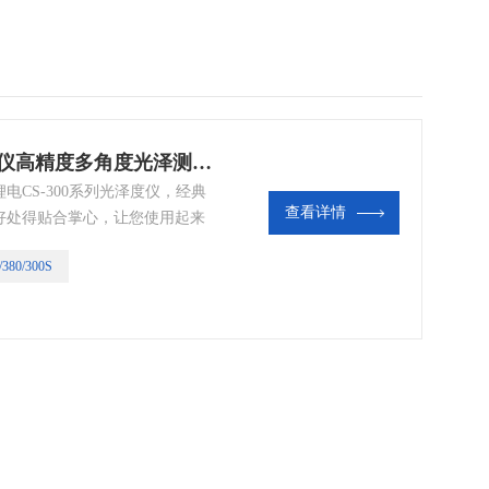
CS-300/380/300S彩谱便携光泽度仪高精度多角度光泽测量锂电
CS-300系列光泽度仪，经典
查看详情
好处得贴合掌心，让您使用起来
和大电量兼得，可连续测量
/380/300S
N 67530、ISO 2813，
t D5和JJG696等标准。