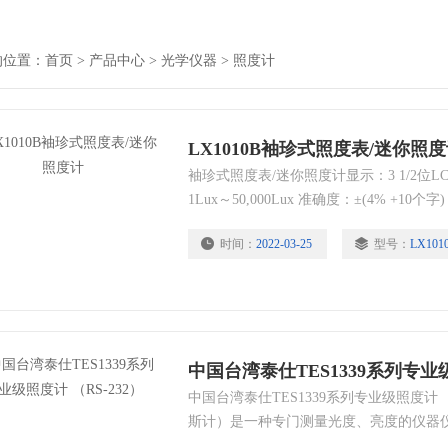
的位置：
首页
>
产品中心
>
光学仪器
>
照度计
LX1010B袖珍式照度表/迷你照
袖珍式照度表/迷你照度计显示：3 1/2位L
1Lux～50,000Lux 准确度：±(4% +1
10,000Lux时
时间：
2022-03-25
型号：
LX101
中国台湾泰仕TES1339系列专业级
中国台湾泰仕TES1339系列专业级照度计 
斯计）是一种专门测量光度、亮度的仪器
组成，测量范围是0-50000室内的平均光照度是