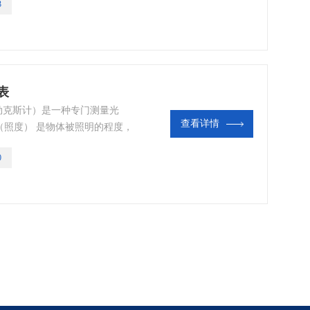
3
表
称勒克斯计）是一种专门测量光
查看详情
（照度） 是物体被照明的程度，
之比。照度计通常是由硒光电池
0