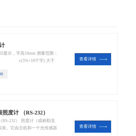
度计
CD显示，字高18mm 测量范围：
查看详情
0个字) ±(5%+10个字) 大于
0B
照度计 （RS-232）
（RS-232） 照度计（或称勒克
查看详情
仪表。它由主机和一个光传感器
从100-1000lux，室外的太