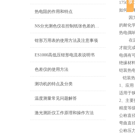
1750.
如何选
热电阻的作用和特点
因为热
的耐化学
NS分光测色仪在控制纸张色差的应用
热电偶
在温度
钳形万用表的使用方法及注意事项
才能完
ES1000高低压钳形电流表说明书
电偶有可
绝缘材料
色差仪的使用方法
铠装热电
铠装热电偶
测功机的特点及分类
1、
适用于
温度测量常见问题解答
2、主
精度等
激光测距仪工作原理和操作方法
公称直径
弯曲直
公称