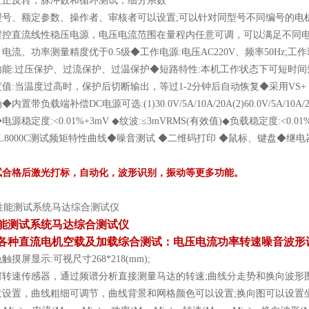
置正反转，脉冲数和循环测试，细分系数
型号、额定参数、操作者、审核者可以设置;可以针对同型号不同编号的电机
程控直流线性稳压电源，电压电流范围在量程内任意可调，可以满足不同电
电流、功率测量精度优于0.5级◆工作电源:电压AC220V、频率50Hz;工作
功能:过压保护、过流保护、过温保护◆短路特性:本机工作状态下可短时间
值:当温度过高时，保护后切断输出，等过1-2分钟后自动恢复◆采用VS
内置带负载端补偿DC电源可选:(1)30.0V/5A/10A/20A(2)60.0V/
源稳定度:<0.01%+3mV ◆纹波:≤3mVRMS(有效值)◆负载稳定度:<0.0
L8000C测试频矩特性曲线◆噪音测试 ◆二维码打印 ◆鼠标、键盘◆继电
试合格后激光打标，自动化，波形识别，振动等更多功能。
能测试系统马达综合测试仪
各种直流电机空载及加载综合测试：电压电流功率转速噪音波形
触摸屏显示:可视尺寸268*218(mm);
何转速传感器，通过频谱分析直接测量马达的转速;曲线分走势和换向波形图
意设置，曲线粗细可调节，曲线背景和网格颜色可以设置;换向图可以设置坐