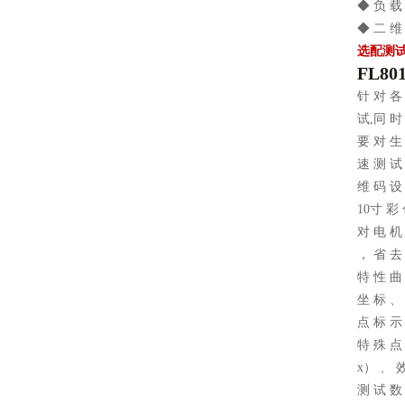
◆ 负 载 
◆ 二 维
选配测
FL80
针 对 各 
试,同 时
要 对 生
速 测 试
维 码 设
10寸 彩 色
对 电 机
， 省 去
特 性 曲
坐 标 、
点 标 示
特 殊 点 
x） 、 
测 试 数