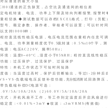
 对 应 通 道 的 最 大 小 值
C H 0 1通 道 的 正 负 脉 宽 ， 占 空 比 及 通 道 间 的 相 位 差
 定 电 机 转 速 、 电 流 、 功 率 上 下 限 及 转 向 判 断 报 警, 报 警 时 
 量 程 切 换 ◆ 测 试 数 据 可 以 存 档E X C E L格 式 ， 打 印 （ 另 配 
 型 号 、 额 定 参 数 、 操 作 者 、 审 核 者 可 以 设 置 ； 可 以 针 对 同
以 支 持1 0 0 0 0种 ；
 程 控 直 流 线 性 稳 压 电 源 ， 电 压 电 流 范 围 在 量 程 内 任 意 可 调
、 电 流 、 功 率 测 量 精 度 优 于0 . 5级;转 速 ：0 . 5 %±1 0个 字 ， 测 量 
电 源 ： 电 压A C 2 2 0 V、 频 率5 0 H z；
环 境 ： 温 度0～4 0 º C ，湿 度 小 于8 5％R H； 程 控 直 流 线 性 稳 压
 功 能 ： 过 压 保 护 、 过 流 保 护 、 过 温 保 护
 特 性 ： 本 机 工 作 状 态 下 可 短 时 间 短 路
 度 值 ： 当 温 度 过 高 时 ， 保 护 后 切 断 输 出 ， 等 过1 - 2分 钟 后 
V S + V S -负 载 端 电 压 反 馈 补 偿 功 能，充分抵消测 试 回 路 降 压 
 带 负 载 端 补 偿D C电 源 可 选 ：
0 V / 5 A / 1 0 A / 2 0 A （ 2 ) 6 0 . 0 V / 5 A / 1 0 A / 2 0 A
 方 式 ： 开 机 风 扇 不 工 作 ， 等 工 作 到 定 温 度 后 开 启 风 扇 进 行
稳 定 度 ：< 0 . 0 1 % + 3 m V ◆ 纹 波 ： ≤3 m V R M S (有 效 值)