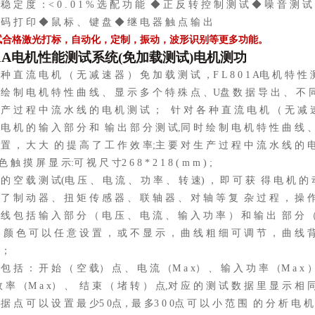
稳 定 度 ：< 0 . 0 1 % 选 配 功 能 ◆ 正 反 转 控 制 测 试 ◆ 噪 音 测 试
 码 打 印 ◆ 鼠 标 、 键 盘 ◆ 继 电 器 触 点 输 出
试合格激光打标，自动化，定制，振动，波形识别等更多功能。
1A
电机性能测试系统(免加载测试)电机测功
种 直 流 电 机 （ 无 减 速 器 ） 免 加 载 测 试 ，F L 8 0 1 A电 机 特 
 绘 制 电 机 特 性 曲 线 、 显 示 多 个 特 殊 点 、U盘 数 据 导 出 、 不 
 产 过 程 中 流 水 线 的 电 机 测 试 ； 针 对 各 种 直 流 电 机 （ 无 减 速 
 电 机 的 输 入 部 分 和 输 出 部 分 测 试,同 时 绘 制 电 机 特 性 曲 线 
 置 ， 大 大 的 提 高 了 工 作 效 率;主 要 对 生 产 过 程 中 流 水 线 的 
 触 摸 屏 显 示:可 视 尺 寸2 6 8 * 2 1 8 ( m m ) ;
 的 空 载 测 试(电 压 、 电 流 、 功 率 、 转 速) ， 即 可 获 得 电 机 的
 了 制 动 器 、 扭 矩 传 感 器 、 联 轴 器 、 对 轴 等 复 杂 过 程 ， 操 
 线 包 括 输 入 部 分 （ 电 压 、 电 流 、 输 入 功 率 ） 和 输 出 部 分 
 颜 色 可 以 任 意 设 置 ， 或 不 显 示 ， 曲 线 粗 细 可 调 节 ， 曲 线 
 ；
包 括 ： 开 始 （ 空 载） 点 、 电 流 （M a x） 、 输 入 功 率 （M a x ）
效 率 （M a x） 、 结 束 （ 堵 转 ） 点,对 应 的 测 试 数 据 里 显 示 相 
 据 点 可 以 设 置 最 少5 0点，最 多3 0 0点 可 以 小 范 围 的 分 析 电 机