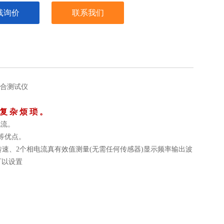
线询价
联系我们
 复 杂 烦 琐 。
电流。
等优点。
率、转速、2个相电流真有效值测量(无需任何传感器)显示频率输出波
可以设置