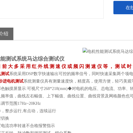
在
介绍
性能测试系统马达综合测试仪
 前 大 多 采 用 红 外 线 测 速 仪 或 频 闪 测 速 仪 等 ， 测 试 时
机测试
系统采用DSP数字快速输出可控的频率信号，同时快速采集两个项
步进电机测试
系统测量仪具有测量速度快，精度高，使用方便，轻巧美观
彩色触摸屏显示:可视尺寸268*218(mm)◆对电机的电压、总电流、功
及频率值，曲线左右幅值、上下幅值、曲线位置、曲线背景及网格颜色也
节范围17Hz~20KHz
步，整步运行,有点动，连续运行
程切换
置电流功率转速不合格报警指示