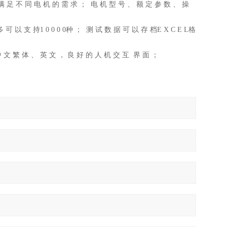
满 足 不 同 电 机 的 需 求 ； 电 机 型 号 、 额 定 参 数 、 操
 以 支 持1 0 0 0 0种 ； 测 试 数 据 可 以 存 档E X C E L格
中 文 繁 体 、 英 文 ， 良 好 的 人 机 交 互 界 面 ；