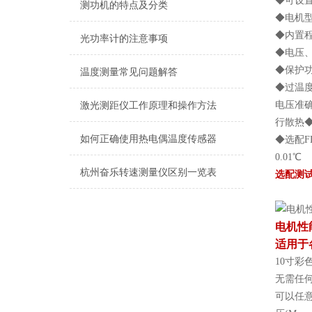
◆可设
测功机的特点及分类
◆电机
◆内置
光功率计的注意事项
◆电压、
◆保护
温度测量常见问题解答
◆过温度
电压准确◆
激光测距仪工作原理和操作方法
行散热◆电
如何正确使用热电偶温度传感器
◆选配F
0.01℃
杭州奋乐转速测量仪区别一览表
选配测
电机性
适用于
10寸彩色
无需任
可以任