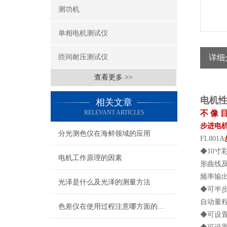
测功机
单相电机测试仪
匝间耐压测试仪
详细
查看更多 >>
电机
相关文章
RELEVANT ARTICLES
不 像 目
步进电
分光测色仪在海鲜领域的应用
FL801A
◆10寸
电机工作原理的因素
形曲线
频率输出调
光泽是什么及光泽的测量方法
◆可半
自动量
色差仪在使用过程注意哪方面的事项
◆可设