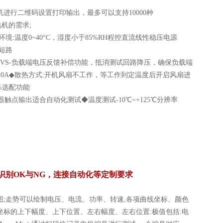
进行二维码设置打印输出，最多可以支持10000种
机的需求;
环境:温度0~40°C，湿度小于85%RH程控直流线性稳压电源
短路
+ VS-负载端电压反馈补偿功能，抵消测试回路降压，确保负载端
5A/10A/20A◆散热方式:开机风扇不工作，等工作到定温度后开启风扇进
1%选配功能
器触点输出适合自动化测试◆温度测试-10℃~+125℃分辨率
识别OK与NG，连接自动化等定制要求
;走势可以绘制电压、电流、功率、转速,各项曲线坐标、颜色
标的上下幅度、上下位置、左右幅度、左右位置:极值包括:电