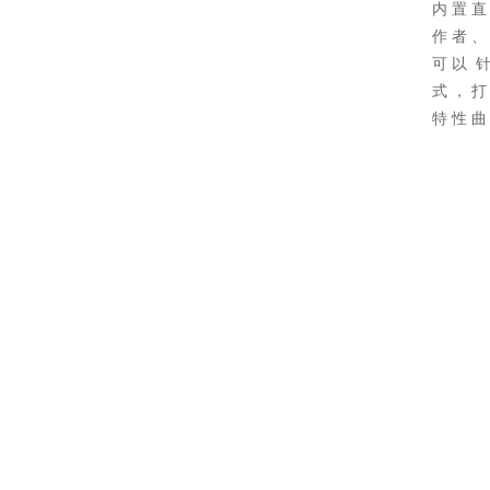
内 置 直
作 者 、
可 以 针 
式 ， 打
特 性 曲