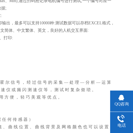
向波形(Max、Min);通过扫码抢记录电机编号进行测试,一个编号对应一
据;
:
出，最多可以支持10000种:测试数据可以存档EXCEL格式，
中文简体、中文繁体、英文，良好的人机交互界面:
、打印:
 霍 尔 信 号 ， 经 过 信 号 的 采 集 — 处 理 — 分 析 — 运 算
 速 仪 或 频 闪 测 速 仪 等 ， 测 试 时 复 杂 烦 琐 。
使 用 方 便 ， 轻 巧 美 观 等 优 点 。
QQ咨询
需 任 何 传 感 器 ）
电话
值 、 曲 线 位 置 、 曲 线 背 景 及 网 格 颜 色 也 可 以 设 置