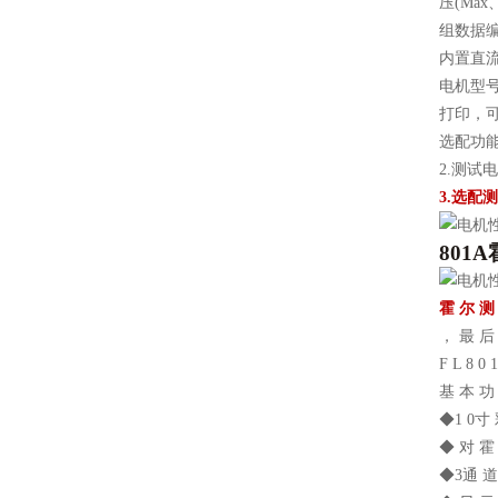
压(Max
组数据编
内置直
电机型号
打印，可
选配功能
2.测试
3.选配
801A
霍 尔 测
， 最 后
F L 8 
基 本 功
◆1 0寸 彩
◆ 对 霍
◆3通 道