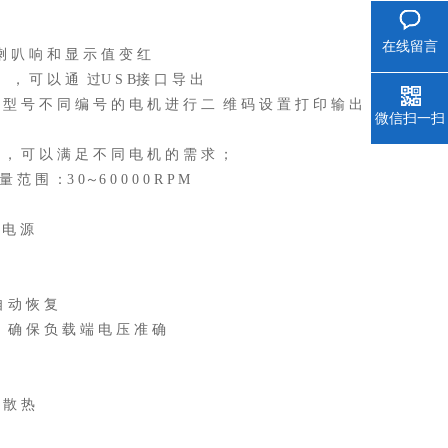
在线留言
喇 叭 响 和 显 示 值 变 红
） ， 可 以 通 过U S B接 口 导 出
 型 号 不 同 编 号 的 电 机 进 行 二 维 码 设 置 打 印 输 出 ，
微信扫一扫
 ， 可 以 满 足 不 同 电 机 的 需 求 ；
范 围 ：3 0～6 0 0 0 0 R P M
 电 源
自 动 恢 复
， 确 保 负 载 端 电 压 准 确
 散 热