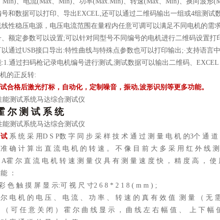
、Min)、电流(Max、Min)、功率(Max.Min)、转速(Max、Min)、换
号和数据可以打印、导出EXCEL,还可以通过二维码输出一组或4组测试数
流线性稳压电源，电压电流范围在量程内任意可调可以满足不同电机的需求
、额定参数可以设置;可以针对同型号不同编号的电机进行二维码设置打印输
以通过USB接口导出:特性曲线与特殊点参数也可以打印输出;·支持语言
:1.通过扫码枪记录电机编号进行测试,测试数据可以输出二维码、EXCEL
电机的正反转:
测试合格后激光打标，自动化，定制噪音，振动,波形识别等更多功能。
霍 尔 测 试 系 统
 试
系 统 采 用D S P数 字 同 步 采 样 技 术 通 过 测 量 电 机 的3个 通 道
 准 确 计 算 出 直 流 电 机 的 转 速 。 不 像 目 前 大 多 采 用 红 外 线 测
0 1 A霍 尔 直 流 电 机 转 速 测 量 仪 具 有 测 量 速 度 快 ， 精 度 高 ， 
 能 ：
 色 触 摸 屏 显 示:可 视 尺 寸2 6 8 * 2 1 8 ( m m ) ;
 尔 电 机 的 电 压 、 电 流 、 功 率 、 转 速 的 真 有 效 值 测 量 （ 无 
 （ 可 任 意 关 闭 ） 霍 尔 曲 线 显 示 ， 曲 线 左 右 幅 值 、 上 下 幅 