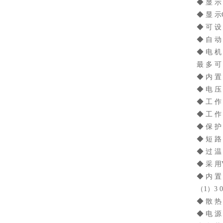
◆ 显 示
◆ 显 示
◆ 可 设
◆ 自 动
◆ 电 机
最 多 可 
◆ 内 置
◆ 电 压 
◆ 工 作 
◆ 工 作 
◆ 保 护
◆ 短 路
◆ 过 温
◆ 采 用
◆ 内 置
（1）3 0 . 
◆ 散 热
◆ 电 源 