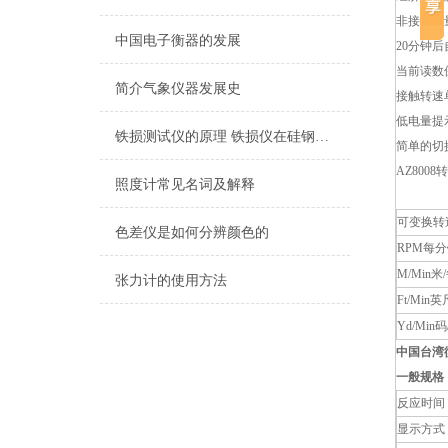
非接触测量
中国电子衡器的发展
20分钟
当前读数
简介气象仪器发展史
接触转速单
低电量提
铁损测试仪的原理 铁损仪在硅钢片的应用
简单的切
AZ800
照度计常见名词及解释
可变换转
色差仪是如何分辨颜色的
RPM每
M/Min米
张力计的使用方法
Ft/Min
Yd/Min
中国台湾
一般规格
反应时间
显示方式