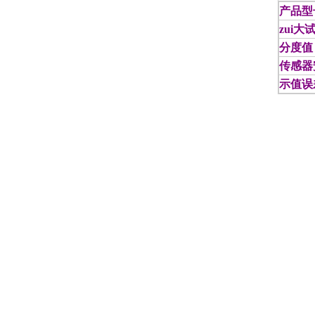
产品型
zui大
分度值
传感器
示值误