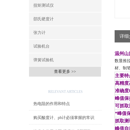
扭矩测试仪
邵氏硬度计
张力计
详细
试验机台
温州山度
弹簧试验机
数显推
材、制
查看更多 >>
主要特
高精度
相关文章
准确度0
RELEVANT ARTICLES
峰值保
热电阻的作用和特点
可抓取
*峰值
购买酸度计、ph计必须掌握的常识
抓取测
峰值自