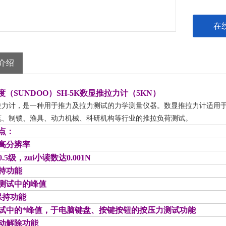
在
介绍
（SUNDOO）SH-
5K数显推拉力计
（5KN）
拉力计，是一种用于推力及拉力测试的力学测量仪器。数显推拉力计适用
笔、制锁、渔具、动力机械、科研机构等行业的推拉负荷测试。
点：
高分辨率
.5级，zui小读数达0.001N
持功能
测试中的峰值
保持功能
试中的*峰值，于电脑键盘、按键按钮的按压力测试功能
动解除功能