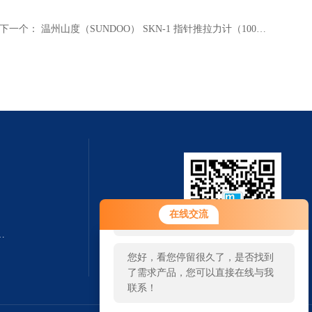
下一个：
温州山度（SUNDOO） SKN-1 指针推拉力计（1000N）
您好！欢迎前来咨询，很高兴为您
在线交流
服务，请问您要咨询什么问题呢？
转速测量仪杭州奋乐厂家
您好，看您停留很久了，是否找到
扫一扫 微信咨询
了需求产品，您可以直接在线与我
联系！