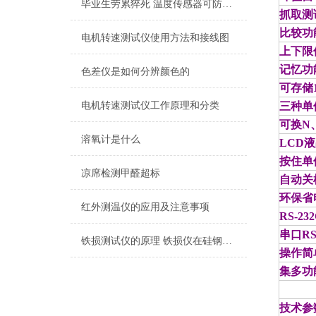
毕业生劳累猝死 温度传感器可防高温作业
抓取测
比较功
电机转速测试仪使用方法和接线图
上下限
记忆功
色差仪是如何分辨颜色的
可存储
电机转速测试仪工作原理和分类
三种单
可换N
溶氧计是什么
LCD
按住单
凉席检测甲醛超标
自动关
环保省
红外测温仪的应用及注意事项
RS-2
串口R
铁损测试仪的原理 铁损仪在硅钢片的应用
操作简
集多功
技术参