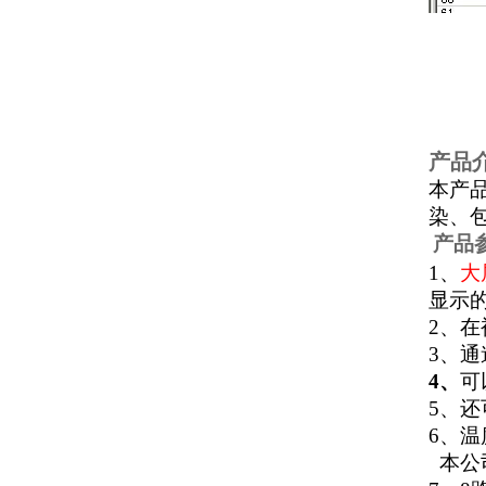
产品
本产
染、
产品
1
、
大
显示
2
、
在
3
、
通
4
、
可
5
、还
6
、温
本公