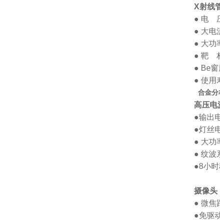
X射线
● 电 压
● 大电
● 大功
● 靶 
● Be
● 使
合金分
高压电
●输出电
●灯丝电
● 大功
● 纹波
●8小时
摄像头
● 微焦
●免驱