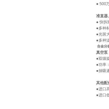
● 50
准直器
● 快
●多种
●光斑大
●多种
合金分
真空泵
●双级
●功率：
●抽吸速
其他配
●进口
●进口低噪声、大风量